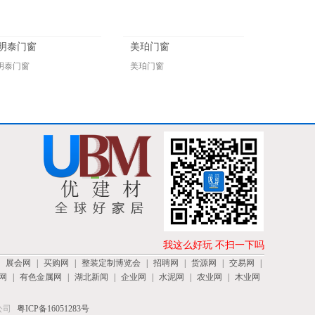
明泰门窗
美珀门窗
明泰门窗
美珀门窗
我这么好玩 不扫一下吗
|
展会网
|
买购网
|
整装定制博览会
|
招聘网
|
货源网
|
交易网
|
网
|
有色金属网
|
湖北新闻
|
企业网
|
水泥网
|
农业网
|
木业网
公司
粤ICP备16051283号