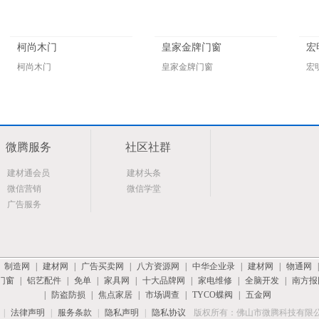
柯尚木门
皇家金牌门窗
宏
柯尚木门
皇家金牌门窗
宏
微腾服务
社区社群
建材通会员
建材头条
微信营销
微信学堂
广告服务
|
制造网
|
建材网
|
广告买卖网
|
八方资源网
|
中华企业录
|
建材网
|
物通网
门窗
|
铝艺配件
|
免单
|
家具网
|
十大品牌网
|
家电维修
|
全脑开发
|
南方报
|
防盗防损
|
焦点家居
|
市场调查
|
TYCO蝶阀
|
五金网
|
法律声明
|
服务条款
|
隐私声明
|
隐私协议
版权所有：佛山市微腾科技有限