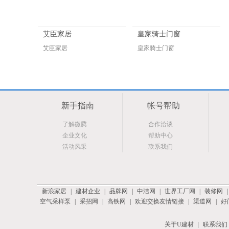
艾臣家居
皇家骑士门窗
艾臣家居
皇家骑士门窗
新手指南
帐号帮助
了解微腾
合作洽谈
企业文化
帮助中心
活动风采
联系我们
新浪家居
|
建材企业
|
品牌网
|
中洁网
|
世界工厂网
|
装修网
空气采样泵
|
采招网
|
高铁网
|
欢迎交换友情链接
|
渠道网
|
好
关于U建材
|
联系我们