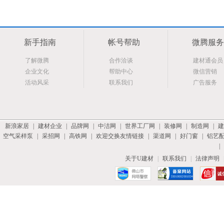
新手指南
帐号帮助
微腾服务
了解微腾
合作洽谈
建材通会员
企业文化
帮助中心
微信营销
活动风采
联系我们
广告服务
新浪家居
|
建材企业
|
品牌网
|
中洁网
|
世界工厂网
|
装修网
|
制造网
|
建
空气采样泵
|
采招网
|
高铁网
|
欢迎交换友情链接
|
渠道网
|
好门窗
|
铝艺
|
关于U建材
|
联系我们
|
法律声明