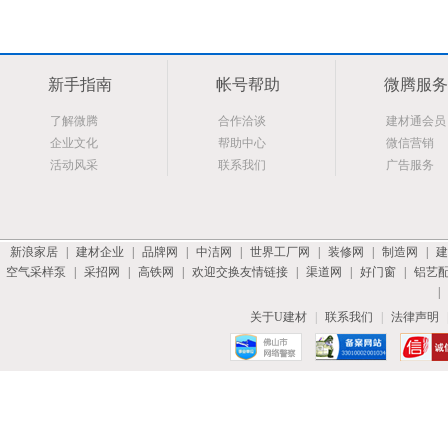
新手指南
帐号帮助
微腾服务
了解微腾
合作洽谈
建材通会员
企业文化
帮助中心
微信营销
活动风采
联系我们
广告服务
新浪家居
|
建材企业
|
品牌网
|
中洁网
|
世界工厂网
|
装修网
|
制造网
|
建
空气采样泵
|
采招网
|
高铁网
|
欢迎交换友情链接
|
渠道网
|
好门窗
|
铝艺
|
关于U建材
|
联系我们
|
法律声明