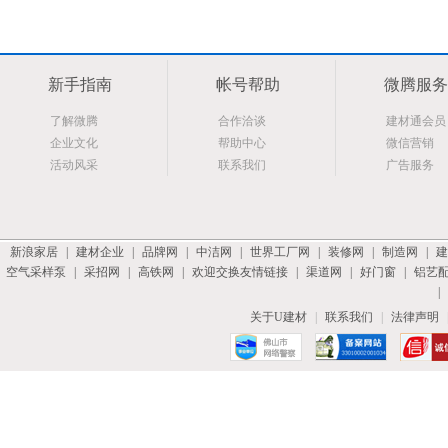
新手指南
帐号帮助
微腾服务
了解微腾
合作洽谈
建材通会员
企业文化
帮助中心
微信营销
活动风采
联系我们
广告服务
新浪家居
|
建材企业
|
品牌网
|
中洁网
|
世界工厂网
|
装修网
|
制造网
|
建
空气采样泵
|
采招网
|
高铁网
|
欢迎交换友情链接
|
渠道网
|
好门窗
|
铝艺
|
关于U建材
|
联系我们
|
法律声明