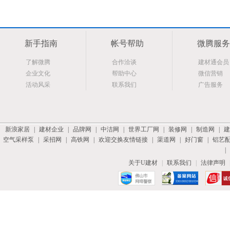
新手指南
帐号帮助
微腾服务
了解微腾
合作洽谈
建材通会员
企业文化
帮助中心
微信营销
活动风采
联系我们
广告服务
新浪家居
|
建材企业
|
品牌网
|
中洁网
|
世界工厂网
|
装修网
|
制造网
|
建
空气采样泵
|
采招网
|
高铁网
|
欢迎交换友情链接
|
渠道网
|
好门窗
|
铝艺
|
关于U建材
|
联系我们
|
法律声明