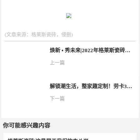
(文章来源：格莱斯瓷砖，侵删)
焕新 • 秀未来|2022年格莱斯瓷砖区域核心经销峰会（长沙站）圆满召开
上一篇
解锁潮生活，整家趣定制！劳卡3大产品系列和6大生活空间场景闪耀CCHF广州展
下一篇
你可能感兴趣内容