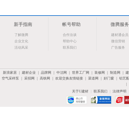
新手指南
帐号帮助
微腾服务
了解微腾
合作洽谈
建材通会员
企业文化
帮助中心
微信营销
活动风采
联系我们
广告服务
新浪家居
|
建材企业
|
品牌网
|
中洁网
|
世界工厂网
|
装修网
|
制造网
|
建
空气采样泵
|
采招网
|
高铁网
|
欢迎交换友情链接
|
渠道网
|
好门窗
|
铝艺
|
关于U建材
|
联系我们
|
法律声明