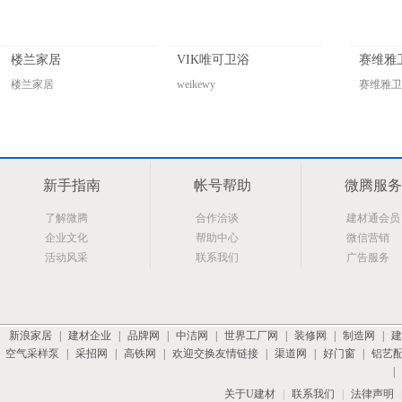
楼兰家居
VIK唯可卫浴
赛维雅
楼兰家居
weikewy
赛维雅卫
新手指南
帐号帮助
微腾服务
了解微腾
合作洽谈
建材通会员
企业文化
帮助中心
微信营销
活动风采
联系我们
广告服务
新浪家居
|
建材企业
|
品牌网
|
中洁网
|
世界工厂网
|
装修网
|
制造网
|
建
空气采样泵
|
采招网
|
高铁网
|
欢迎交换友情链接
|
渠道网
|
好门窗
|
铝艺
|
关于U建材
|
联系我们
|
法律声明