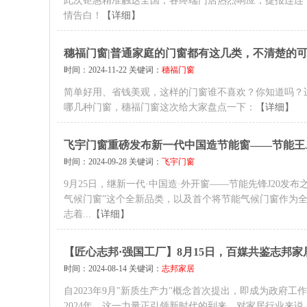
此次钜惠精准触达全国，各终端门店热烈响应，捷报连连
情告白！
【详细】
穗福门窗|普通家庭的门窗都有这几类，不清楚的
时间：2024-11-22 关键词：
穗福门窗
简单好用、省钱美观，这样的门窗谁不喜欢？你知道吗？
哪几种门窗，穗福门窗这次给大家盘点一下：
【详细】
飞宇门窗重磅发布新一代中国造节能窗——节能王J
时间：2024-09-28 关键词：
飞宇门窗
9月25日，继新一代·中国造·外开窗——节能先锋J20发
气候门窗”这个全新品类，以及首个将节能气候门窗作为
志着...
【详细】
【匠心志邦·强国工厂】8月15日，百媒共鉴志邦家
时间：2024-08-14 关键词：
志邦家居
自2023年9月"新质生产力"概念首次提出，即成为政
2024年，这一力量正引领新时代的到来。对家居行业来