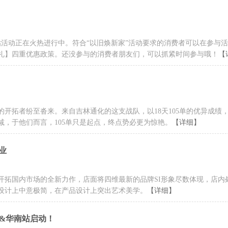
家”补贴活动正在火热进行中。符合“以旧焕新家”活动要求的消费者可以在参与
礼】四重优惠政策。还没参与的消费者朋友们，可以抓紧时间参与哦！
【
开拓者纷至沓来。来自吉林通化的这支战队，以18天105单的优异成绩
，于他们而言，105单只是起点，终点势必更为惊艳。
【详细】
业
开拓国内市场的全新力作，店面将四维最新的品牌SI形象尽数体现，店内
设计上中意极简，在产品设计上突出艺术美学。
【详细】
东&华南站启动！