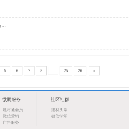
··
5
6
7
8
25
26
»
...
微腾服务
社区社群
建材通会员
建材头条
微信营销
微信学堂
广告服务