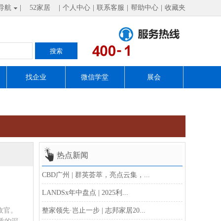
导航
|
52家居
|
个人中心
|
联系客服
|
帮助中心
|
收藏夹
找企业
微信学堂
展会
热点新闻
CBD广州 | 群英荟萃，亮点云集，...
LANDSx年中盘点 | 2025利...
收官。
整家领先·岂止一步 | 志邦家居20...