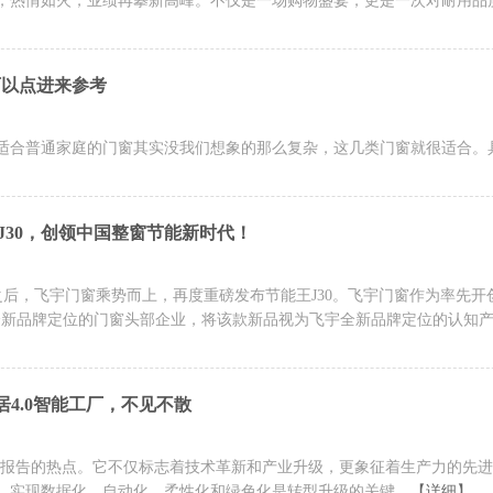
，热情如火，业绩再攀新高峰。不仅是一场购物盛宴，更是一次对耐用品
可以点进来参考
适合普通家庭的门窗其实没我们想象的那么复杂，这几类门窗就很适合。
30，创领中国整窗节能新时代！
布之后，飞宇门窗乘势而上，再度重磅发布节能王J30。飞宇门窗作为率先开
全新品牌定位的门窗头部企业，将该款新品视为飞宇全新品牌定位的认知
居4.0智能工厂，不见不散
府工作报告的热点。它不仅标志着技术革新和产业升级，更象征着生产力的先
说，实现数据化、自动化、柔性化和绿色化是转型升级的关键。
【详细】