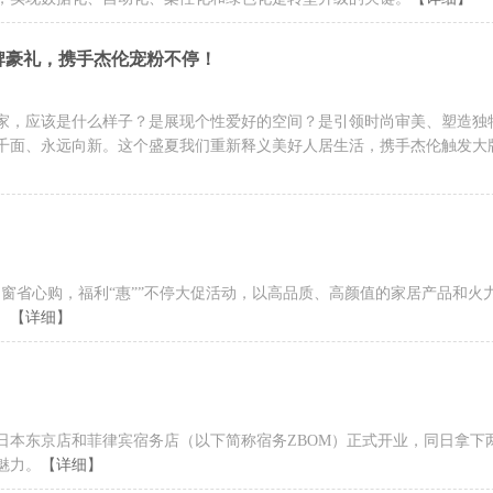
0大牌豪礼，携手杰伦宠粉不停！
家，应该是什么样子？是展现个性爱好的空间？是引领时尚审美、塑造独
千面、永远向新。这个盛夏我们重新释义美好人居生活，携手杰伦触发大
窗省心购，福利“惠””不停大促活动，以高品质、高颜值的家居产品和火
。
【详细】
日本东京店和菲律宾宿务店（以下简称宿务ZBOM）正式开业，同日拿下
魅力。
【详细】