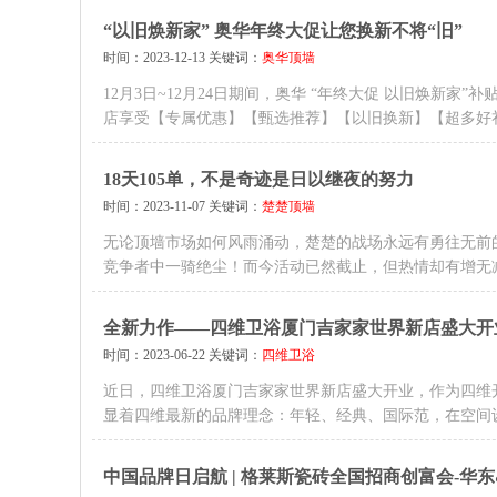
“以旧焕新家” 奥华年终大促让您换新不将“旧”
时间：2023-12-13 关键词：
奥华顶墙
12月3日~12月24日期间，奥华 “年终大促 以旧焕新
店享受【专属优惠】【甄选推荐】【以旧换新】【超多好
18天105单，不是奇迹是日以继夜的努力
时间：2023-11-07 关键词：
楚楚顶墙
无论顶墙市场如何风雨涌动，楚楚的战场永远有勇往无前的
竞争者中一骑绝尘！而今活动已然截止，但热情却有增无减
全新力作——四维卫浴厦门吉家家世界新店盛大开
时间：2023-06-22 关键词：
四维卫浴
近日，四维卫浴厦门吉家家世界新店盛大开业，作为四维
显着四维最新的品牌理念：年轻、经典、国际范，在空间
中国品牌日启航 | 格莱斯瓷砖全国招商创富会-华