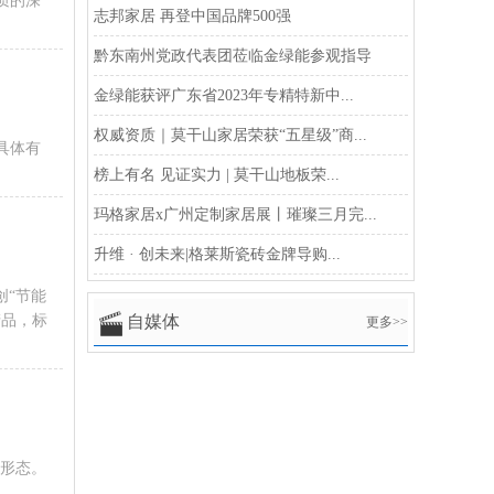
质的深
志邦家居 再登中国品牌500强
黔东南州党政代表团莅临金绿能参观指导
金绿能获评广东省2023年专精特新中...
权威资质｜莫干山家居荣获“五星级”商...
具体有
榜上有名 见证实力 | 莫干山地板荣...
玛格家居x广州定制家居展丨璀璨三月完...
升维 · 创未来|格莱斯瓷砖金牌导购...
创“节能
产品，标
自媒体
更多>>
进形态。