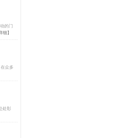
活动的门
详细】
，在众多
处处彰