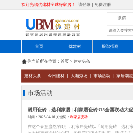
欢迎光临优建材全球好家居！
请登录
|
免费注册
微信
首页
优建材
脸谱招商
你当前所在位置：
首页
> 建材头条
建材头条：
今日建材
|
大咖秀场
|
市场活动
|
家居潮流
市场活动
耐用瓷砖，选利家居 | 利家居瓷砖315全国联动大
时间：2025-04-16 关键词：
利家居瓷砖
在这个春意盎然的3月，利家居瓷砖以「耐用瓷砖，选利家居