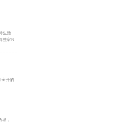
特生活
牌整家N
力全开的
两城，