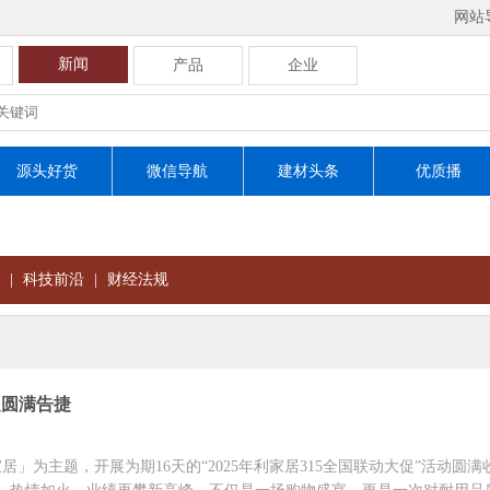
网站
新闻
产品
企业
源头好货
微信导航
建材头条
优质播
|
科技前沿
|
财经法规
促圆满告捷
」为主题，开展为期16天的“2025年利家居315全国联动大促”活动圆满