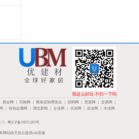
我这么好玩 不扫一下吗
|
展会网
|
买购网
|
整装定制博览会
|
招聘网
|
货源网
|
交易网
|
网
|
有色金属网
|
湖北新闻
|
企业网
|
水泥网
|
农业网
|
木业网
公司
粤ICP备16051283号
本网站由又拍云提供cdn加速