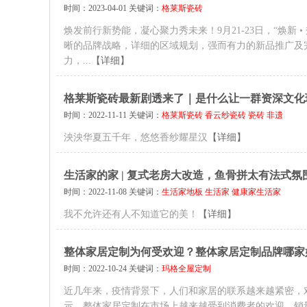
时间：2023-04-01 关键词：
格莱斯瓷砖
焕发前行新势能，凝心聚力秀未来！9月21-23日，“焕新
晰的品牌战略，详细的区域规划，强而有力的新品推广及
力，...
【详细】
格莱斯瓷砖最新剧透来了｜是什么让一群资深文化
时间：2022-11-11 关键词：
格莱斯瓷砖
香云纱瓷砖
瓷砖
非遗
泱泱华夏五千年，悠悠香纱耀星汉
【详细】
生活家的家 | 复式老房大改造，鱼骨拼太有法式氛
时间：2022-11-08 关键词：
生活家地板
生活家
健康家生活家
我不允许还有人不知道它的美！
【详细】
整体家居定制为何受欢迎？整体家居定制品牌哪家
时间：2022-10-24 关键词：
玛格全屋定制
近几年来，疫情背景下，人们和家居的联系越来越紧密，
示，整体家居定制在市场上越来越受到消费者的欢迎，销