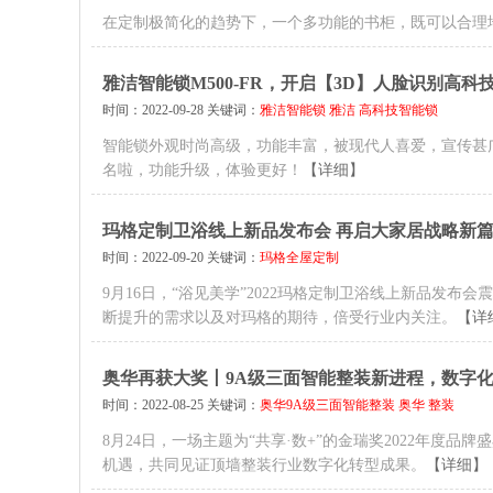
在定制极简化的趋势下，一个多功能的书柜，既可以合理
雅洁智能锁M500-FR，开启【3D】人脸识别高科
时间：2022-09-28 关键词：
雅洁智能锁
雅洁
高科技智能锁
智能锁外观时尚高级，功能丰富，被现代人喜爱，宣传甚广。
名啦，功能升级，体验更好！
【详细】
玛格定制卫浴线上新品发布会 再启大家居战略新
时间：2022-09-20 关键词：
玛格全屋定制
9月16日，“浴见美学”2022玛格定制卫浴线上新品发
断提升的需求以及对玛格的期待，倍受行业内关注。
【详
奥华再获大奖丨9A级三面智能整装新进程，数字
时间：2022-08-25 关键词：
奥华9A级三面智能整装
奥华
整装
8月24日，一场主题为“共享·数+”的金瑞奖2022年
机遇，共同见证顶墙整装行业数字化转型成果。
【详细】