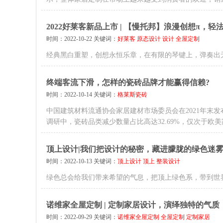
2022好莱客新品上市 | 【慢托邦】浪漫创想π，轻
时间：2022-10-22 关键词：
好莱客
原态设计
设计
全屋定制
经典黑白重塑，创想永恒乐章，在有限的琴键上，弹奏出
终端客流下滑，怎样的瓷砖品牌才能赢得信赖?
时间：2022-10-14 关键词：
格莱斯瓷砖
中国建筑材料流通协会家居建材市场委员会在2021年末发
调研中，瓷砖品类减少数量占比高达32.69%，仅次于欧
顶上设计|我们把设计的秘密，藏进朦胧的绿色迷
时间：2022-10-13 关键词：
顶上设计
顶上
整装设计
绿色总会给我们带来希望的气息，把顶上绿色系，带到世
诺维家全屋定制 | 定制家居设计，演绎独特的气质
时间：2022-09-29 关键词：
诺维家全屋定制
全屋定制
定制家居