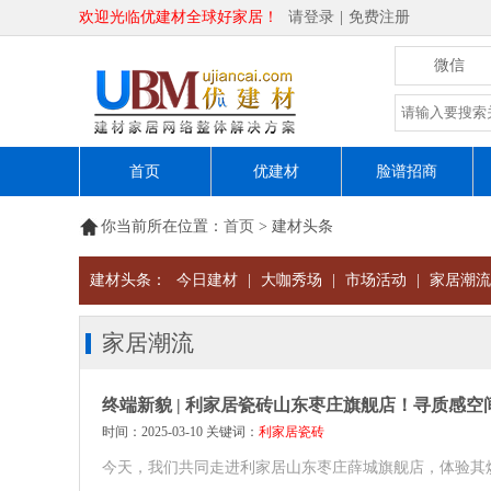
欢迎光临优建材全球好家居！
请登录
|
免费注册
微信
首页
优建材
脸谱招商
你当前所在位置：
首页
> 建材头条
建材头条：
今日建材
|
大咖秀场
|
市场活动
|
家居潮流
家居潮流
终端新貌 | 利家居瓷砖山东枣庄旗舰店！寻质感
时间：2025-03-10 关键词：
利家居瓷砖
今天，我们共同走进利家居山东枣庄薛城旗舰店，体验其