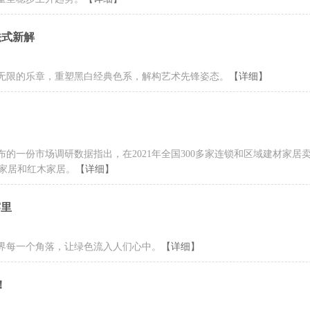
法式新解
无限的乐章，重塑黑白经典色系，解构艺术先锋姿态。
【详细】
布的一份市场调研数据指出，在2021年全国300多家连锁和区域建材家居
美家居和红木家居。
【详细】
雾里
界每一个角落，让绿色流入人们心中。
【详细】
！