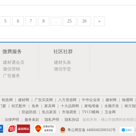
5
6
7
8
25
26
»
...
微腾服务
社区社群
建材通会员
建材头条
微信营销
微信学堂
广告服务
|
制造网
|
建材网
|
广告买卖网
|
八方资源网
|
中华企业录
|
建材网
|
物通网
门窗
|
铝艺配件
|
免单
|
家具网
|
十大品牌网
|
家电维修
|
全脑开发
|
南方报
|
防盗防损
|
焦点家居
|
市场调查
|
TYCO蝶阀
|
五金网
|
法律声明
|
服务条款
|
隐私声明
|
隐私协议
版权所有：佛山市微腾科技有限
粤公网安备 44060402000162号