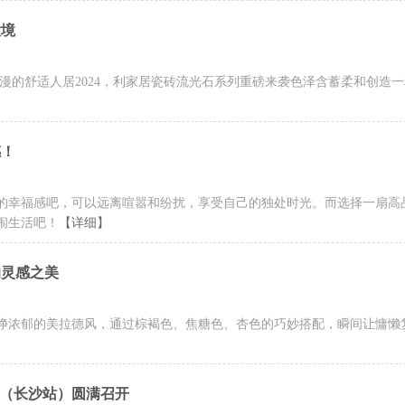
意境
漫的舒适人居2024，利家居瓷砖流光石系列重磅来袭色泽含蓄柔和创造
感！
的幸福感吧，可以远离喧嚣和纷扰，享受自己的独处时光。而选择一扇高
闹生活吧！
【详细】
的灵感之美
净浓郁的美拉德风，通过棕褐色、焦糖色、杏色的巧妙搭配，瞬间让慵懒
峰会（长沙站）圆满召开