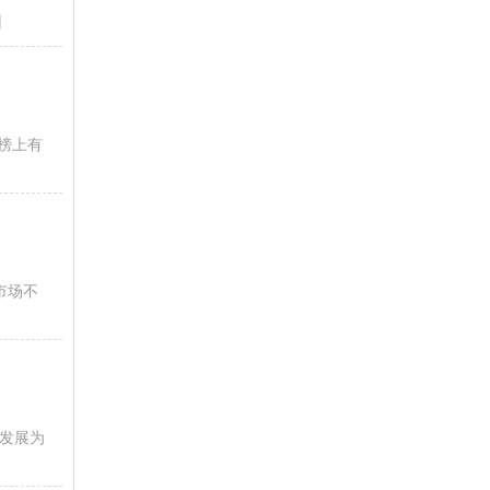
】
得榜上有
市场不
济发展为