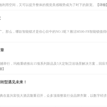
地利用空间，又可以提升整体的视觉美感顺势成为了时下的新宠。
【详细
技
那么，哪款智能锁才是你心目中的NO.1呢？雅洁M500-FR智能锁值
篇章
布会震撼举行，玛格重磅推出15项系列新品及5大定制卫浴场景解决方案，回应
细】
化转型遇见未来！
度品牌盛典在嘉兴富悦大酒店隆重召开，众多顶墙整装行业品牌齐聚，以数字经