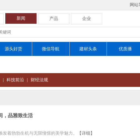
网站
新闻
产品
企业
源头好货
微信导航
建材头条
优质播
|
科技前沿
|
财经法规
空间，品雅致生活
焕发着勃勃生机与无限憧憬的美学魅力。
【详细】