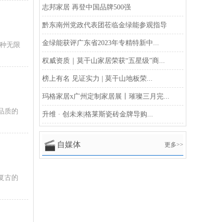
志邦家居 再登中国品牌500强
黔东南州党政代表团莅临金绿能参观指导
金绿能获评广东省2023年专精特新中...
一种无限
权威资质｜莫干山家居荣获“五星级”商...
榜上有名 见证实力 | 莫干山地板荣...
玛格家居x广州定制家居展丨璀璨三月完...
品质的
升维 · 创未来|格莱斯瓷砖金牌导购...
自媒体
更多>>
复古的