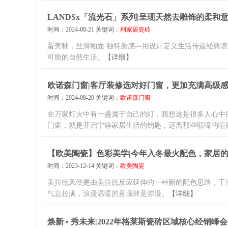
LANDSx「流光石」系列|呈现天然去雕饰的柔和
时间：2024-08-21 关键词：
利家居瓷砖
蛋壳釉，丝滑釉面 独特质感—用设计定义生活传递经典浪
可能的自然生活。
【详细】
欧诺森门窗|客厅装修选对好门窗，更加充满高级
时间：2024-08-20 关键词：
欧诺森门窗
在万家灯火中有一盏属于自己的灯，我想这是很多人心中
门窗，就是开启宁静家居生活的钥匙，远离那些聒噪的喧
【欧美陶瓷】色彩美学|今年入冬最火配色，家居
时间：2023-12-14 关键词：
欧美陶瓷
美拉德风便是由美拉德反应延伸的一种新的配色思路，干
气息拉满，浪漫温暖的意境肆意弥漫。
【详细】
焕新 • 秀未来|2022年格莱斯瓷砖区域核心经销