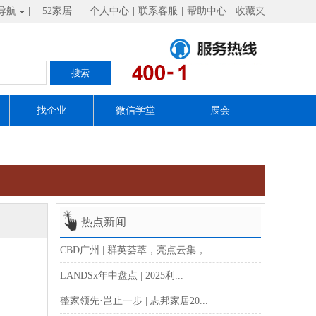
导航
|
52家居
|
个人中心
|
联系客服
|
帮助中心
|
收藏夹
找企业
微信学堂
展会
热点新闻
CBD广州 | 群英荟萃，亮点云集，...
LANDSx年中盘点 | 2025利...
整家领先·岂止一步 | 志邦家居20...